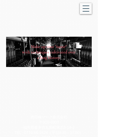
Make up your "name"
with techniques cultivated over
a long history.
織ネーム
西田織マーク株式会社
〒910-0303
福井県坂井市丸岡町猪爪5-14-2
TEL :
0776-66-2424
（平日8:30～17:00）