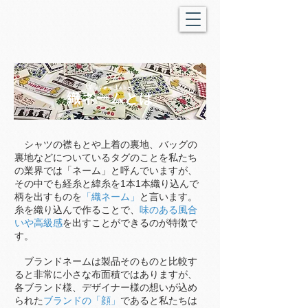
Woven label
​織ネームとは
​ シャツの襟もとや上着の裏地、バッグの
裏地などについているタグのことを私たち
の業界では「ネーム」と呼んでいますが、
その中でも経糸と緯糸を1本1本織り込んで
柄を出すものを
「織ネーム」
と言います。
糸を織り込んで作ることで、
味のある風合
いや高級感
を出すことができるのが特徴で
す。
ブランドネームは製品そのものと比較す
ると非常に小さな布面積ではありますが、
各ブランド様、デザイナー様の想いが込め
られた
ブランドの「顔」
であると私たちは